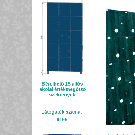
Bérelhető 15 ajtós
iskolai értékmegőrző
szekrények
Látogatók száma:
9199