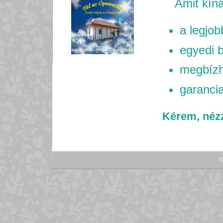
Amit kíná
a legjob
egyedi b
megbízh
garancia
Kérem, nézz
©