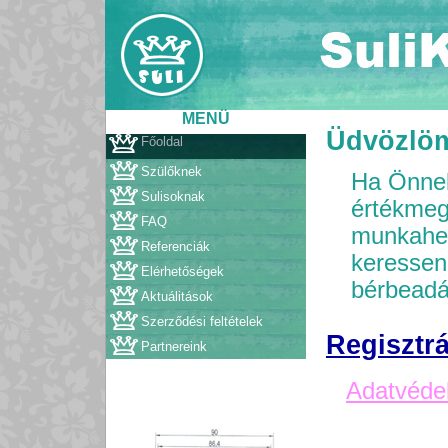
MENÜ
Üdvözlö
Főoldal
Szülőknek
Ha Önnek
Sulisoknak
értékmeg
FAQ
munkahel
Referenciák
keressen!
Elérhetőségek
bérbeadá
Aktuálitások
Szerződési feltételek
Regisztr
Partnereink
Adatvédel