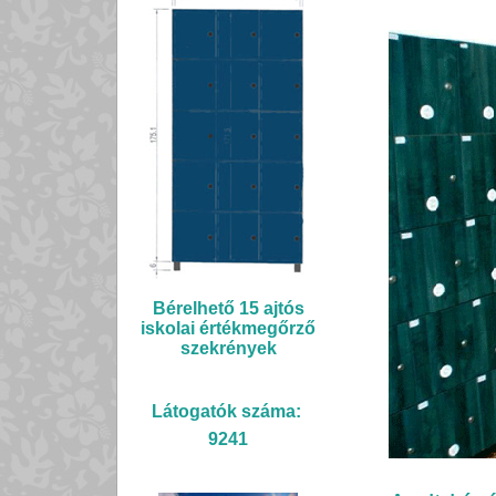
Bérelhető 15 ajtós
iskolai értékmegőrző
szekrények
Látogatók száma:
9241