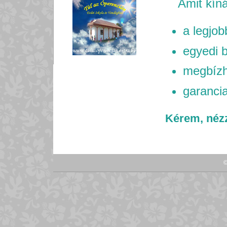
Amit kíná
a legjob
egyedi b
megbízh
garancia
Kérem, nézz
©