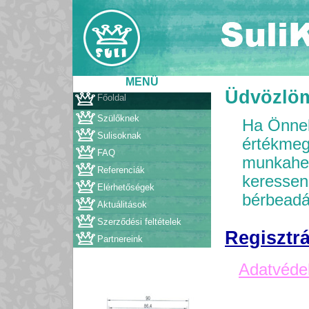
MENÜ
Üdvözlö
Főoldal
Szülőknek
Ha Önnek
Sulisoknak
értékmeg
FAQ
munkahel
Referenciák
keressen!
Elérhetőségek
bérbeadá
Aktuálitások
Szerződési feltételek
Regisztr
Partnereink
Adatvédel